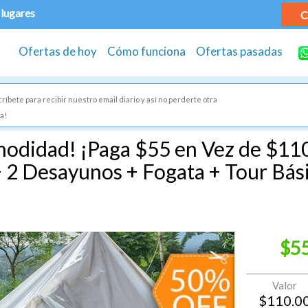
 lugares
C
Ofertas de hoy
Cómo funciona
Ofertas pasadas
ríbete para recibir nuestro email diario y así no perderte otra
a!
odidad! ¡Paga $55 en Vez de $11
 2 Desayunos + Fogata + Tour Bási
$5
Valor
$
110.0