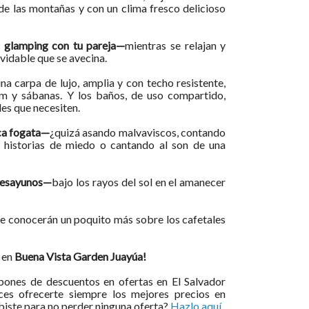
 de las montañas y con un clima fresco delicioso
n glamping con tu pareja—
mientras se relajan y
lvidable que se avecina.
na carpa de lujo, amplia y con techo resistente,
m y sábanas. Y los baños, de uso compartido,
es que necesiten.
ca fogata—
¿quizá asando malvaviscos, contando
, historias de miedo o cantando al son de una
esayunos—
bajo los rayos del sol en el amanecer
e conocerán un poquito más sobre los cafetales
 en
Buena Vista Garden Juayúa!
ones de descuentos en ofertas en El Salvador
ces ofrecerte siempre los mejores precios en
ibiste para no perder ninguna oferta?
Hazlo aquí
.