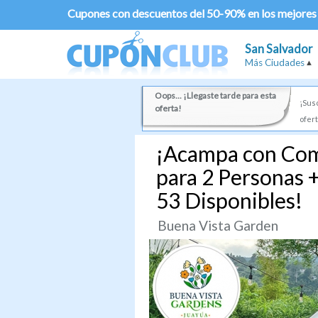
Cupones con descuentos del 50-90% en los mejores
San Salvador
Más Ciudades
Oops... ¡Llegaste tarde para esta
¡Susc
oferta!
ofert
¡Acampa con Com
para 2 Personas +
53 Disponibles!
Buena Vista Garden