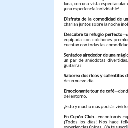
luna, con una vista espectacular
¡una experiencia inolvidable!
Disfruta de la comodidad de u
charlan juntos sobre la noche ino
Descubre tu refugio perfecto
—u
equipada con colchones premiu
cuentan con todas las comodidad
Sentados alrededor de una mági
un par de anécdotas divertidas
guitarra?
Saborea dos ricos y calientitos
d
de un nuevo día.
Emocionante tour de café—
dond
del entorno.
¡Esto y mucho más podrás vivirlo
En Cupón Club
—encontrarás cup
¡Todos los días! Nos hace feli
experiencias únicas. ¿Ya te suscr