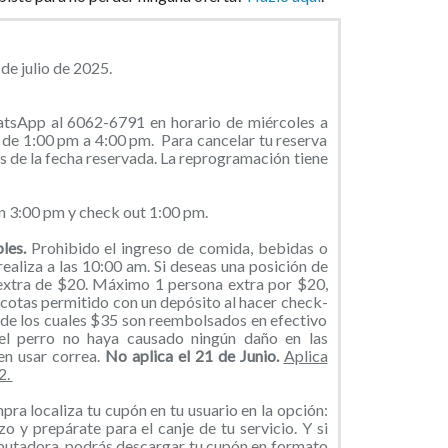
de julio de 2025.
atsApp al 6062-6791 en horario de miércoles a
de 1:00 pm a 4:00 pm. Para cancelar tu reserva
s de la fecha reservada. La reprogramación tiene
n 3:00 pm y check out 1:00 pm.
bles.
Prohibido el ingreso de comida, bebidas o
realiza a las 10:00 am. Si deseas una posición de
 extra de $20. Máximo 1 persona extra por $20,
cotas permitido con un depósito al hacer check-
 de los cuales $35 son reembolsados en efectivo
 el perro no haya causado ningún daño en las
en usar correa.
No aplica el 21 de Junio.
Aplica
2.
ra localiza tu cupón en tu usuario en la opción:
o y prepárate para el canje de tu servicio. Y si
putadora, podrás descargar tu cupón en formato