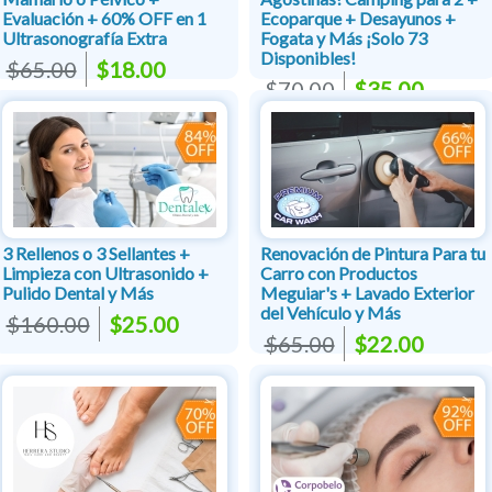
Evaluación + 60% OFF en 1
Ecoparque + Desayunos +
Ultrasonografía Extra
Fogata y Más ¡Solo 73
Disponibles!
$65.00
$18.00
$70.00
$35.00
3 Rellenos o 3 Sellantes +
Renovación de Pintura Para tu
Limpieza con Ultrasonido +
Carro con Productos
Pulido Dental y Más
Meguiar's + Lavado Exterior
del Vehículo y Más
$160.00
$25.00
$65.00
$22.00