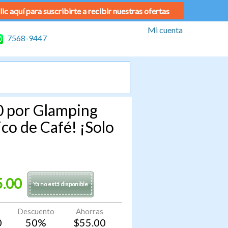
lic aquí para suscribirte a recibir nuestras ofertas
Mi cuenta
7568-9447
0 por Glamping
co de Café! ¡Solo
5.00
Ya no está disponible
Descuento
Ahorras
0
50
%
$
55.00