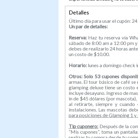
Detalles
Último día para usar el cupón: 24 
Un par de detalles:
Reserva:
Haz tu reserva vía Wh
sábado de 8:00 am a 12:00 pm y 
debes de realizarlo 24 horas ante
un costo de $10.00.
Horario:
lunes a domingo check i
Otros: Solo 53 cupones disponi
armas. El tour básico de café se 
glamping deluxe tiene un costo
incluye desayuno. Ingreso de mas
in de $45 dólares (por mascota),
al retirarte, siempre y cuando
instalaciones. Las mascotas deb
para posiciones de Glamping 1 y 
Tip cuponero:
Después de la comp
“Mis cupones”, toma un pantallaz
realizas tu compra desde tu com