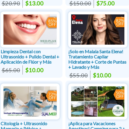
$20.90
$13.00
$150.00
$75.00
Limpieza Dental con
¡Solo en Malala Santa Elena!
Ultrasonido + Pulido Dental +
Tratamiento Capilar
Aplicación de Flúor y Más
Hidratante + Corte de Puntas
+ Lavado y Más
$65.00
$10.00
$55.00
$10.00
Citología + Ultrasonido
¡Aplica para Vacaciones
Mamario o Pélvico +
Agostinas! Camping para 2 +