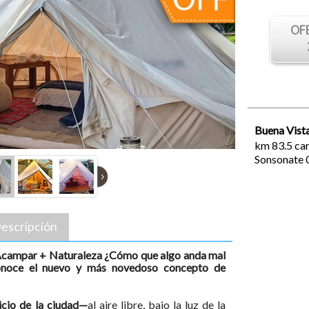
OF
Buena Vist
km 83.5 car
Sonsonate
›
escripción
Acampar + Naturaleza ¿Cómo que algo anda mal
onoce el nuevo y más novedoso concepto de
icio de la ciudad—
al aire libre, bajo la luz de la