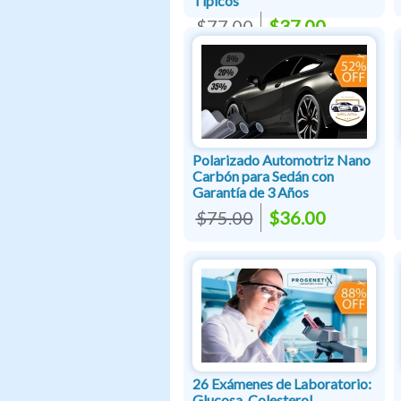
Típicos
$77.00
$37.00
Polarizado Automotriz Nano
Carbón para Sedán con
Garantía de 3 Años
$75.00
$36.00
26 Exámenes de Laboratorio:
Glucosa, Colesterol,